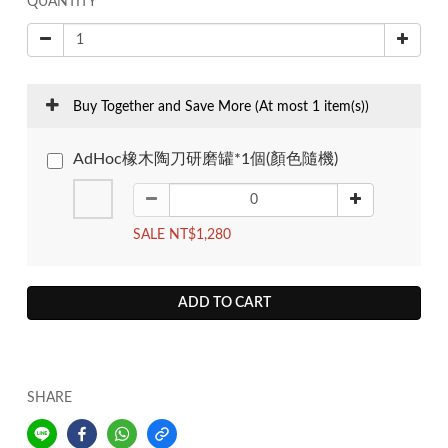
QUANTITY
Buy Together and Save More
(At most 1 item(s))
AdHoc橡木陶刀研磨罐*1個(顏色隨機)
SALE NT$1,280
ADD TO CART
SHARE