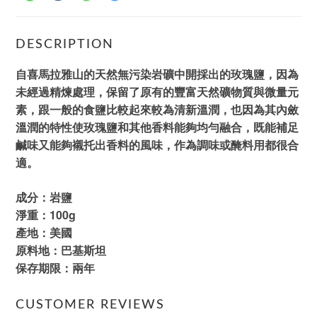
DESCRIPTION
自喜馬拉雅山的天然無污染岩礦中開採出的玫瑰鹽，因為
未經過精煉處理，保留了原有的豐富天然礦物質與微量元
素，跟一般的食鹽比較起來較為清新溫潤，也因為其內斂
溫潤的特性使玫瑰鹽和其他香料能夠均勻融合，既能補足
鹹味又能夠襯托出香料的風味，作為調味或醃料用都很合
適。
成分：岩鹽
淨重：100g
產地：美國
原料地：巴基斯坦
保存期限：兩年
CUSTOMER REVIEWS