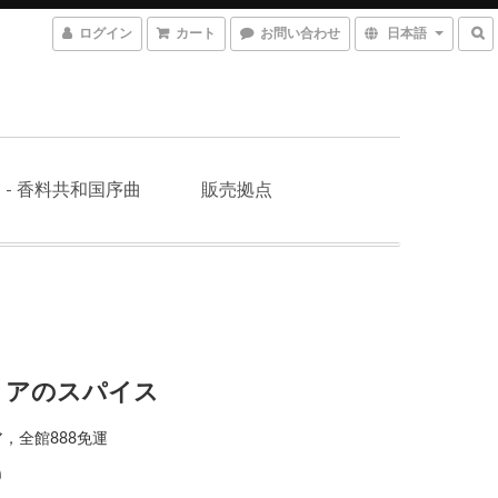
ログイン
カート
お問い合わせ
日本語
- 香料共和国序曲
販売拠点
リアのスパイス
，全館888免運
0