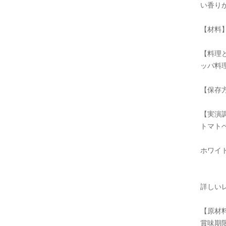
い香り
【材料
【料理
ッパ料
【保存
【実演
トマト
ホワイ
詳しいレシ
【原材
賞味期限