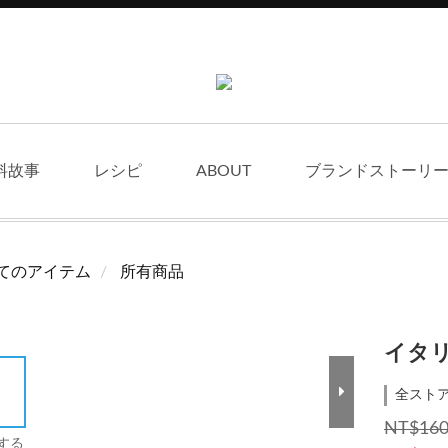
料故事
レシピ
ABOUT
ブランドストーリー 
てのアイテム
所有商品
イタ
全ストア
NT$16
する