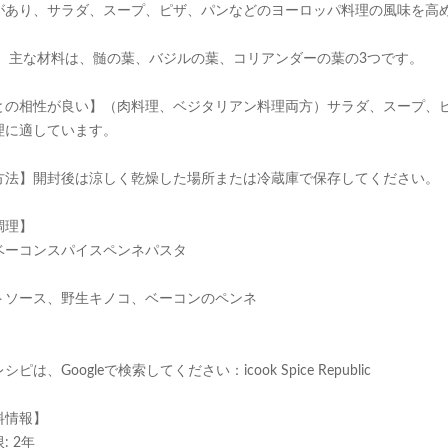
があり、サラダ、スープ、ピザ、パンなどのヨーロッパ料理の風味を高
】 主な材料は、髄の葉、バジルの葉、コリアンダーの葉の3つです。
との相性が良い】（肉料理、ベジタリアン料理両方）サラダ、スープ、
理に適しています。
方法】開封後は涼しく乾燥した場所または冷蔵庫で保存してください。
調理】
ベーコンスパイスペンネパスタ
トソース、野生キノコ、ベーコンのペンネ
ピは、Googleで検索してください：icook Spice Republic
料情報】
: 2年