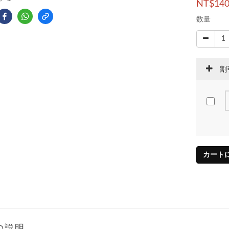
NT$14
数量
割
カート
の説明