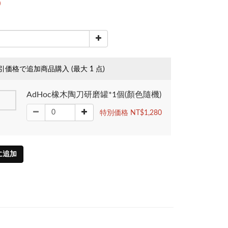
0
引価格で追加商品購入
(最大 1 点)
AdHoc橡木陶刀研磨罐*1個(顏色隨機)
特別価格 NT$1,280
に追加