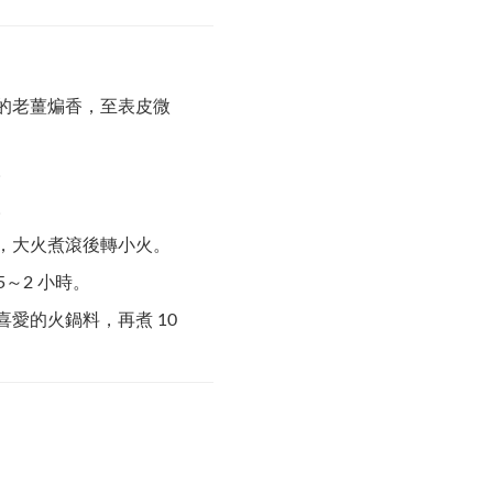
的老薑煸香，至表皮微
。
。
，大火煮滾後轉小火。
5～2 小時。
愛的火鍋料，再煮 10