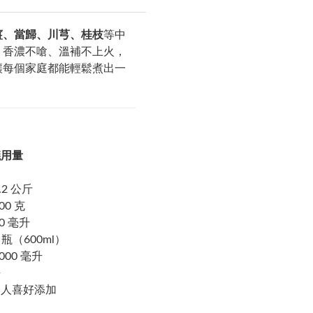
薑、當歸、川芎、桂枝
等中
，香濃不嗆、溫補不上火，
讓每個家庭都能輕鬆煮出一
議用量
.2 公斤
00 克
50 毫升
1 瓶（600ml）
000 毫升
許
個人喜好添加