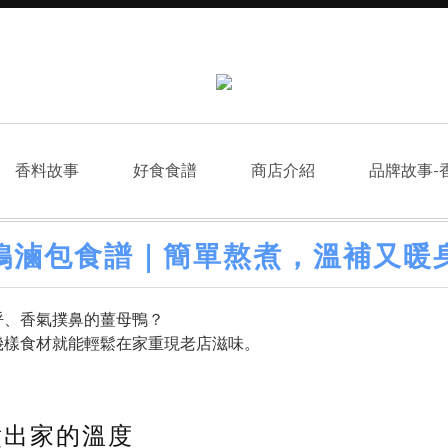
香料故事
好食食譜
商店介紹
品牌故事-
鴨滷包食譜｜簡單熬煮，溫補又暖
呼、香氣撲鼻的薑母鴨？
幾樣食材就能輕鬆在家重現老店滋味。
煮出家的溫度