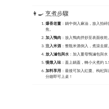
👩‍🍳 烹煮步驟
爆香老薑
：鍋中倒入麻油，放入拍碎
焦。
加入鴨肉
：放入鴨肉拌炒至表面收乾
注入米酒
：整瓶米酒倒入，煮滾去腥
放入滷包與水
：加入薑母鴨滷包與水
慢燉入味
：蓋上鍋蓋，轉小火煮約 1.
加料享用
：最後可加入紅棗、枸杞與喜
分鐘即可上桌！