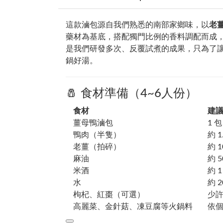
這款滷包源自我們熟悉的南部家鄉味，以
老
藥材為基底，搭配獨門比例的香料調配而成
是我們研發多次、反覆試煮的成果，只為了
鍋好湯。
🧂 食材準備（4~6人份）
食材
建
薑母鴨滷包
1 包
鴨肉（半隻）
約 1
老薑（拍碎）
約 1
麻油
約 
米酒
約 
水
約 2
枸杞、紅棗（可選）
少
高麗菜、金針菇、凍豆腐等火鍋料
依