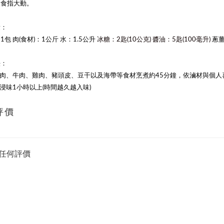
人食指大動。
量：
1包 肉(食材)：1公斤 水：1.5公升
冰糖：2匙(10公克) 醬油：5匙(100毫升)
蔥
法：
肉、牛肉、雞肉、豬頭皮、豆干以及海帶等
食材烹煮約45分鐘，依滷材與個人
並浸味1小時以上(時間越久越入味)
評價
任何評價