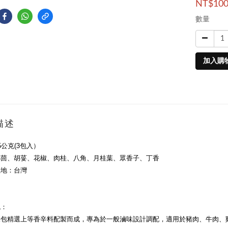
NT$10
數量
加入購
描述
5公克(3包入）
小茴、胡荽、花椒、
肉桂
、八角、月桂葉、眾香子、丁香
產地：
台灣
色：
味包精選上等香辛料配製而成，專為於一般滷味設計調配，適用於豬肉、牛肉、