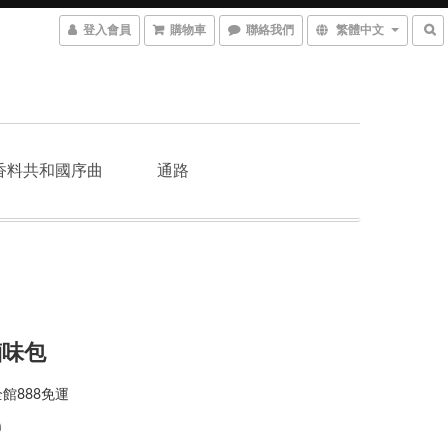
登入會員
購物車
聯絡我們
繁體中文
香料共和國序曲
通路
滷味包
館888免運
0