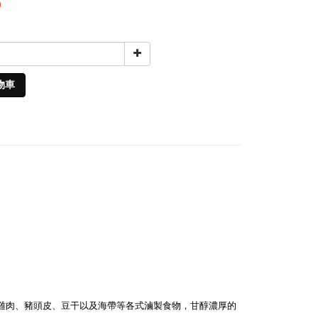
0
物車
雞肉、豬頭皮、豆干以及海帶等各式滷製食物，甘醇濃厚的