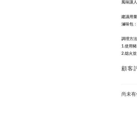
風味讓
建議用
滷味包：
調理方
豬
1.使用
2.熄火
顧客
尚未有