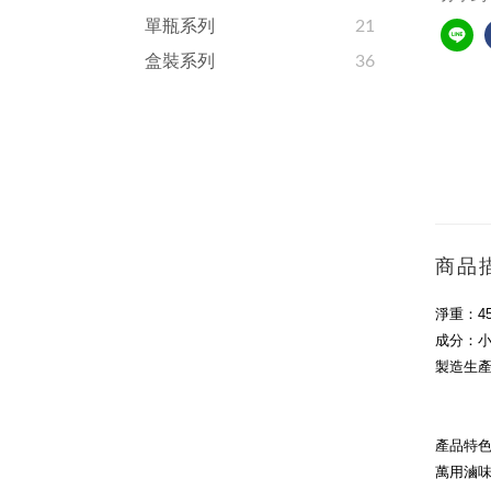
單瓶系列
21
盒裝系列
36
商品
淨重：
4
成分：
製造生
產品特
萬用滷