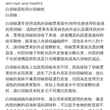
白胡椒原粒與白胡椒粉
白胡椒：
白胡椒通常使用成熟的胡椒漿果製作(有時也會使用乾燥過
的黑胡椒)，成熟的漿果有著黃綠色的外皮以及圓球狀的外
表，漿果從胡椒樹採收下來後，經過機器的篩選過濾掉樹
枝等雜物，接著放入布袋或編織網中，浸泡在水中八到十
天，讓胡椒漿果的外皮發酵軟化。胡椒漿果通過洗選的機
器後，內部的種子和軟化的外皮會被分離出來，內部的種
子在經過機器烘乾或是日光曝曬後就成為白胡椒的成品。
白胡椒在風味上也跟黑胡椒有所不同，因為移除了胡椒漿
果的外皮與果實，損失了許多外表富含的胡椒精油，使白
胡椒的風味不像黑胡椒那樣濃烈直接，但因為是使用完全
成熟的胡椒果實製作，再加上有經過水中浸泡發酵的過
程，讓白胡椒具有較多元不同層次的風味。
白胡椒細緻內斂的特色，適合用來搭配腥羶的食物，像是
肉類的醃料或海鮮湯的調味料，可以提升食物的鮮度卻不