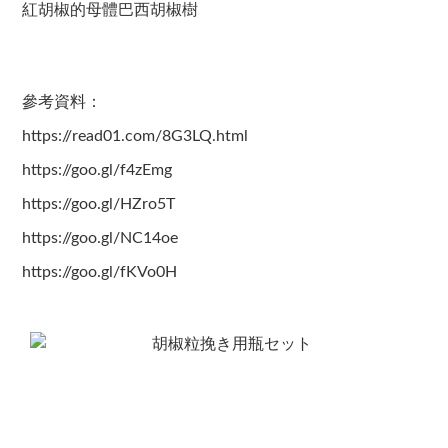
紅胡椒的母體巴西胡椒樹
參考資料：
https://read01.com/8G3LQ.html
https://goo.gl/f4zEmg
https://goo.gl/HZro5T
https://goo.gl/NC14oe
https://goo.gl/fKVo0H