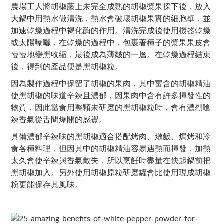
農場工人將胡椒藤上未完全成熟的胡椒漿果採下後，放入
大鍋中用熱水做清洗，熱水會破壞胡椒果實的細胞壁，並
加速乾燥過程中褐化酶的作用。清洗完成後使用機器乾燥
或太陽曝曬，在乾燥的過程中，包裹著種子的漿果果皮會
慢慢地變黑收縮，最後成為薄皺的一層。在乾燥過程結束
後，得到的產品便是黑胡椒粒。
因為製作過程中保留了胡椒的果肉，其中富含的胡椒精油
使黑胡椒的味道辛辣且濃郁，因果肉中含有許多揮發性的
物質，因此當食用整顆未研磨的黑胡椒粒時，會有濃烈嗆
辣香氣從舌間爆開的感覺。
具備濃郁辛辣味的黑胡椒適合搭配烤肉、燉飯、焗烤和冷
食各種料理，但因其中的胡椒精油容易遇熱而揮發，加熱
太久會使辛辣與香氣散失，所以烹飪時盡量在快起鍋前把
黑胡椒加入。另外使用胡椒原粒研磨罐會比使用現成胡椒
粉更能保存其風味。