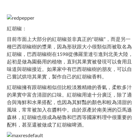
紅胡椒：
目前市面上大部分的紅胡椒並非真正的“胡椒”，而是另一
種巴西胡椒樹的漿果，因為形狀跟大小很類似而被取名為
紅胡椒，巴西胡椒樹在1598從佛羅里達引進到北美大陸，
起初是做為園藝用的植物，直到其果實被發現可以食用且
味道與胡椒接近。如果家中有巴西胡椒樹的朋友，可以自
己嘗試烘培其果實，製作自己的紅胡椒香料。
紅胡椒擁有跟胡椒相似但比較淡雅精緻的香氣，柔軟多汁
的果實中富含清甜的口味。紅胡椒用途十分廣泛，除了適
合與海鮮和水果搭配，也因為其鮮豔的顏色和較為清甜的
風味，常常被加入在醬料中。由於原產於南美洲的亞馬遜
森林，紅胡椒也很成為秘魯和巴西等國家料理中很重要的
配料，甚至還被做成了紅胡椒啤酒。