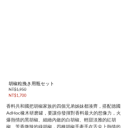
胡椒粒挽き用瓶セット
NT$1,950
NT$1,700
香料共和國把胡椒家族的四個兄弟姊妹都湊齊，搭配德國
AdHoc橡木研磨罐，要讓你發揮對香料最大的想像力，火
爆熱情的黑胡椒、細緻內斂的白胡椒、輕甜淡雅的紅胡
椒、芳香微辣的綠胡椒，四種胡椒手牽手在舌尖上熱情的